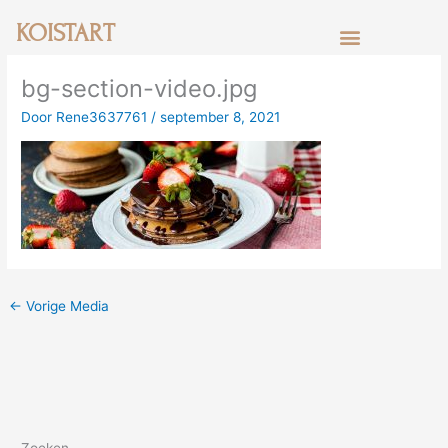
Ga
KOISTART
naar
de
inhoud
bg-section-video.jpg
Door
Rene3637761
/
september 8, 2021
←
Vorige Media